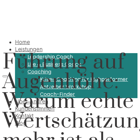
Home
Leistungen
Führung auf
Leadership Coach
Life & Business Coach
Coaching
Augenhöhe:
Krisen Coaching für Highperformer
Antreiber Workshop
Warum echte
Coach-Finder
Über Andrea
Kundenstimmen
Wertschätzun
Kontakt
Blog