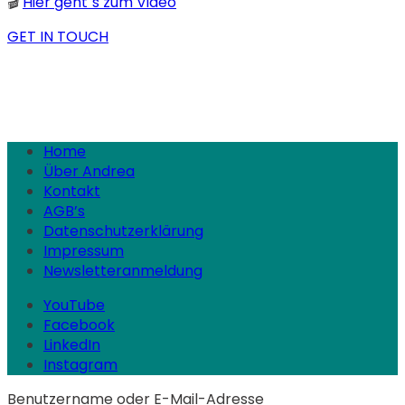
🎬
Hier geht`s zum Video
GET IN TOUCH
Home
Über Andrea
Kontakt
AGB’s
Datenschutz­erklärung
Impressum
Newsletteranmeldung
YouTube
Facebook
LinkedIn
Instagram
Benutzername oder E-Mail-Adresse